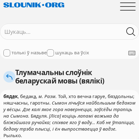
толькі ў назьве
шукаць ва ўсіх
Тлумачальны слоўнік
беларускай мовы (вялікі)
бяд
а
к
, бедак
а
,
м. Разм.
Той, хто вечна гаруе, бяздольны;
няшчасны, гаротны.
Сымон лічыўся найбольшым бедаком
у вёсцы. Дзе калі якое гора навернецца, заўсёды трапіць
на Сымона.
Бядуля.
[Ліса] коціць лапамі вожыка да
бліжэйшага ручайка; спіхвае яго ў ваду... Каб не ўтапіцца,
бедаку трэба плысці, і ён выпростваецца ў вадзе.
Рылько.