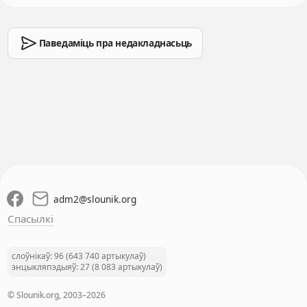
Паведаміць пра недакладнасьць
adm2
@
slounik.org
Спасылкі
слоўнікаў: 96 (643 740 артыкулаў)
энцыкляпэдыяў: 27 (8 083 артыкулаў)
© Slounik.org, 2003–2026