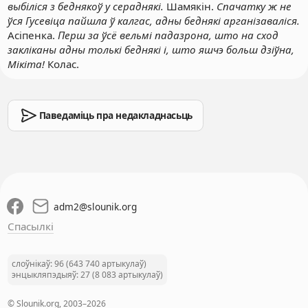
выбіліся з беднякоў у сераднякі.
Шамякін.
Спачатку ж не
ўся Гусевіца пайшла ў калгас, адны беднякі арганізаваліся.
Асіпенка.
Перш за ўсё вельмі падазрона, што на сход
закліканы адны толькі беднякі і, што яшчэ больш дзіўна,
Мікіта!
Колас.
Паведаміць пра недакладнасьць
adm2
@
slounik.org
Спасылкі
слоўнікаў: 96 (643 740 артыкулаў)
энцыкляпэдыяў: 27 (8 083 артыкулаў)
© Slounik.org, 2003–2026