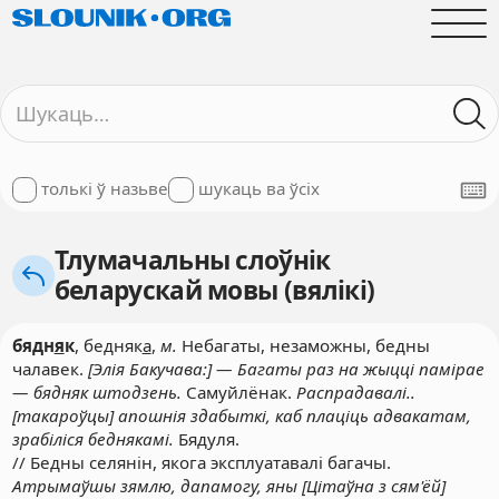
толькі ў назьве
шукаць ва ўсіх
Тлумачальны слоўнік
беларускай мовы (вялікі)
бядн
я
к
, бедняк
а
,
м.
Небагаты, незаможны, бедны
чалавек.
[Элія Бакучава:] — Багаты раз на жыцці памірае
— бядняк штодзень.
Самуйлёнак.
Распрадавалі..
[такароўцы] апошнія здабыткі, каб плаціць адвакатам,
зрабіліся беднякамі.
Бядуля.
// Бедны селянін, якога эксплуатавалі багачы.
Атрымаўшы зямлю, дапамогу, яны [Цітаўна з сям'ёй]