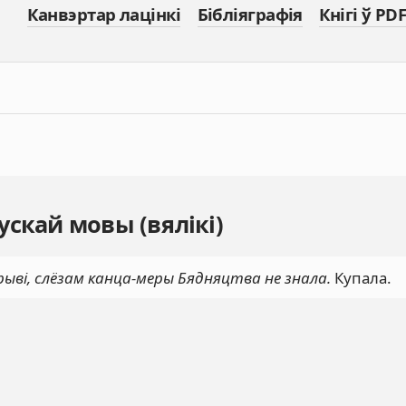
Канвэртар лацінкі
Бібліяграфія
Кнігі ў PDF
скай мовы (вялікі)
рыві, слёзам канца-меры Бядняцтва не знала.
Купала.