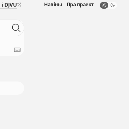
 і DJVU
Навіны
Пра праект