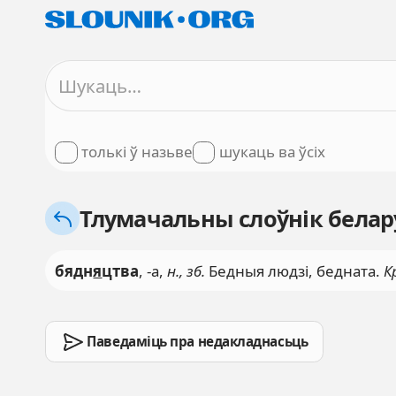
толькі ў назьве
шукаць ва ўсіх
Тлумачальны слоўнік белару
бядн
я
цтва
, -а,
н., зб.
Бедныя людзі, бедната.
К
Паведаміць пра недакладнасьць