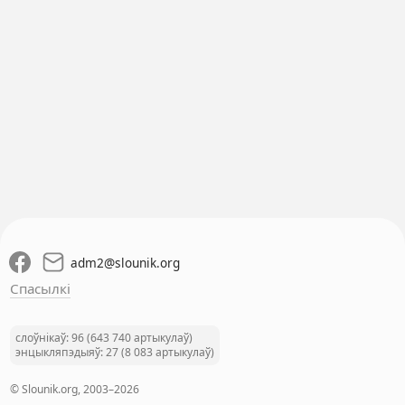
adm2
@
slounik.org
Спасылкі
слоўнікаў: 96 (643 740 артыкулаў)
энцыкляпэдыяў: 27 (8 083 артыкулаў)
© Slounik.org, 2003–2026