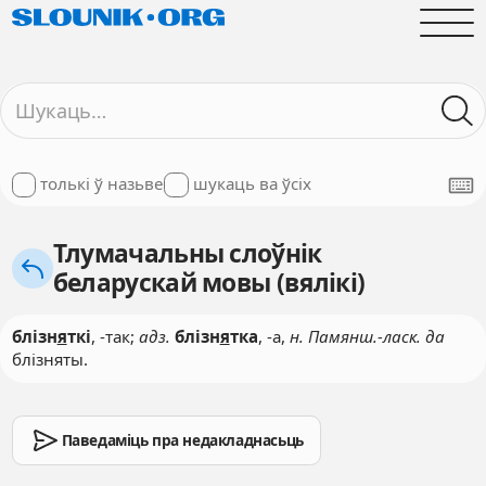
толькі ў назьве
шукаць ва ўсіх
Тлумачальны слоўнік
беларускай мовы (вялікі)
блізн
я
ткі
, -так;
адз.
блізн
я
тка
, -а,
н. Памянш.-ласк. да
блізняты.
Паведаміць пра недакладнасьць