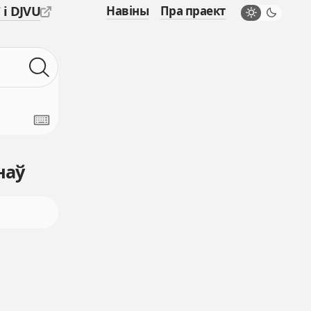
 і DJVU
Навіны
Пра праект
наў