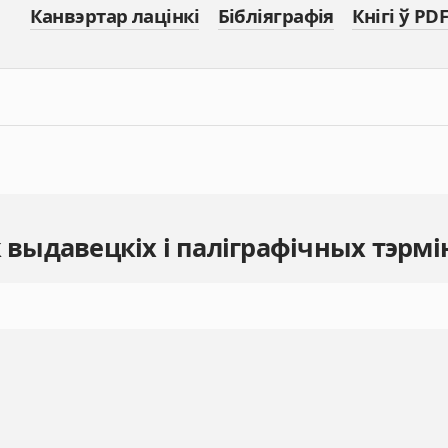
Канвэртар лацінкі
Бібліяграфія
Кнігі ў PDF
к выдавецкіх і паліграфічных тэрмі