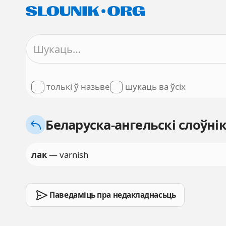
толькі ў назьве
шукаць ва ўсіх
Беларуска-ангельскі слоўні
лак
— varnish
Паведаміць пра недакладнасьць