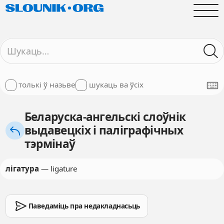
толькі ў назьве
шукаць ва ўсіх
Беларуска-ангельскі слоўнік
выдавецкіх і паліграфічных
тэрмінаў
лігатура
— ligature
Паведаміць пра недакладнасьць