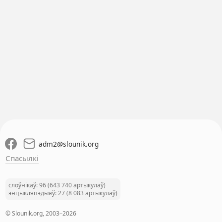
adm2
@
slounik.org
Спасылкі
слоўнікаў: 96 (643 740 артыкулаў)
энцыкляпэдыяў: 27 (8 083 артыкулаў)
© Slounik.org, 2003–2026