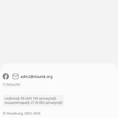
adm2
@
slounik.org
Спасылкі
слоўнікаў: 96 (643 740 артыкулаў)
энцыкляпэдыяў: 27 (8 083 артыкулаў)
© Slounik.org, 2003–2026