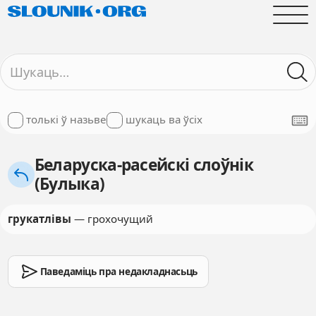
толькі ў назьве
шукаць ва ўсіх
Беларуска-расейскі слоўнік
(Булыка)
грукатлівы
— грохочущий
Паведаміць пра недакладнасьць