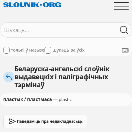
толькі ў назьве
шукаць ва ўсіх
Беларуска-ангельскі слоўнік
выдавецкіх і паліграфічных
тэрмінаў
пластык / пластмаса
— plastic
Паведаміць пра недакладнасьць