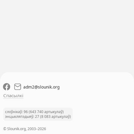
adm2
@
slounik.org
Спасылкі
слоўнікаў: 96 (643 740 артыкулаў)
энцыкляпэдыяў: 27 (8 083 артыкулаў)
© Slounik.org, 2003–2026