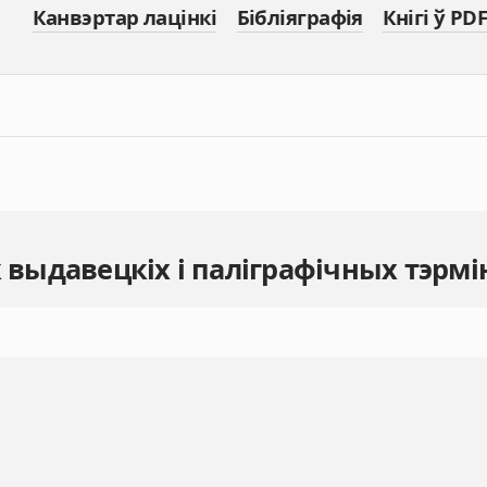
Канвэртар лацінкі
Бібліяграфія
Кнігі ў PDF
к выдавецкіх і паліграфічных тэрмі