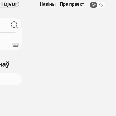
 і DJVU
Навіны
Пра праект
наў