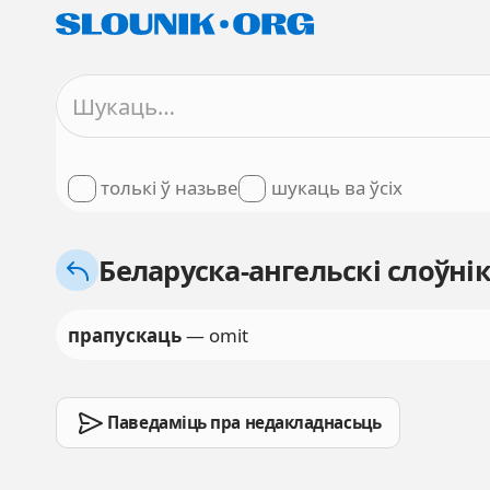
толькі ў назьве
шукаць ва ўсіх
Беларуска-ангельскі слоўні
прапускаць
— omit
Паведаміць пра недакладнасьць