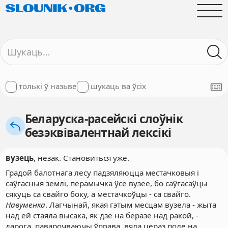
толькі ў назьве
шукаць ва ўсіх
Беларуска-расейскі слоўнік
безэквівалентнай лексікі
вузець
, незак. Становиться уже.
Градой балотнага лесу падзяляюцца местачковыя і
саўгасныя землі, перамычка ўсё вузее, бо саўгасаўцы
сякуць са свайго боку, а местачкоўцы - са свайго.
Навуменка
. Лагчынай, якая гэтым месцам вузела - жыта
над ёй стаяла высака, як дзе на беразе над ракой, -
дарога, паварочваючы ўправа, вяла цераз поле на