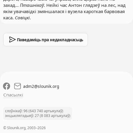
захад...
Пташнікаў
. Нейкі час Антон глядзеў на лес, над
якім увачавідкі змяншалася і вузела кароткая барвовая
каса.
Савіцкі
.
Паведаміць пра недакладнасьць
adm2
@
slounik.org
Спасылкі
слоўнікаў: 96 (643 740 артыкулаў)
энцыкляпэдыяў: 27 (8 083 артыкулаў)
© Slounik.org, 2003–2026