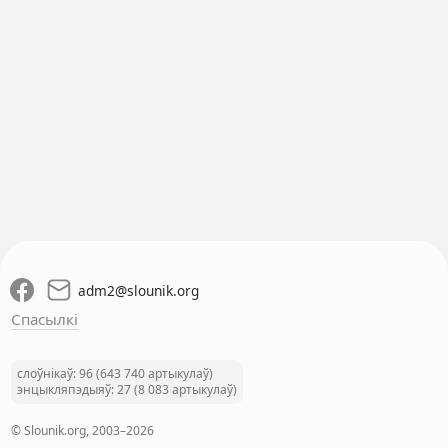
adm2
@
slounik.org
Спасылкі
слоўнікаў: 96 (643 740 артыкулаў)
энцыкляпэдыяў: 27 (8 083 артыкулаў)
© Slounik.org, 2003–2026