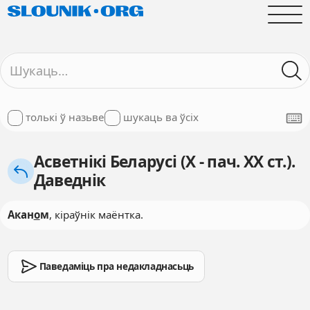
толькі ў назьве
шукаць ва ўсіх
Асветнікі Беларусі (X - пач. XX ст.).
Даведнік
Акан
о
м
, кіраўнік маёнтка.
Паведаміць пра недакладнасьць