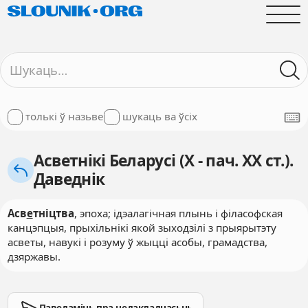
толькі ў назьве
шукаць ва ўсіх
Асветнікі Беларусі (X - пач. XX ст.).
Даведнік
Асв
е
тніцтва
, эпоха; ідэалагічная плынь і філасофская
канцэпцыя, прыхільнікі якой зыходзілі з прыярытэту
асветы, навукі і розуму ў жыцці асобы, грамадства,
дзяржавы.
Паведаміць пра недакладнасьць