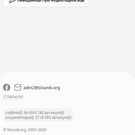
adm2
@
slounik.org
Спасылкі
слоўнікаў: 96 (643 740 артыкулаў)
энцыкляпэдыяў: 27 (8 083 артыкулаў)
© Slounik.org, 2003–2026