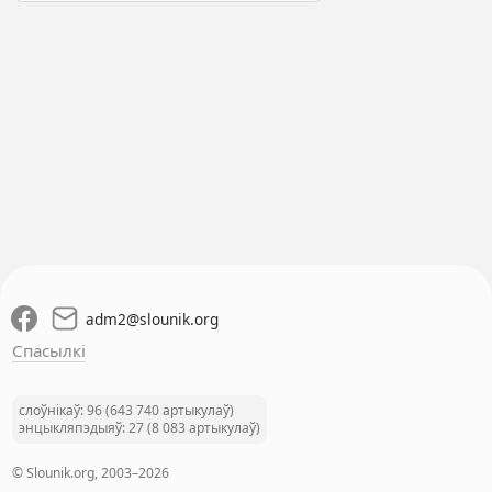
adm2
@
slounik.org
Спасылкі
слоўнікаў: 96 (643 740 артыкулаў)
энцыкляпэдыяў: 27 (8 083 артыкулаў)
© Slounik.org, 2003–2026