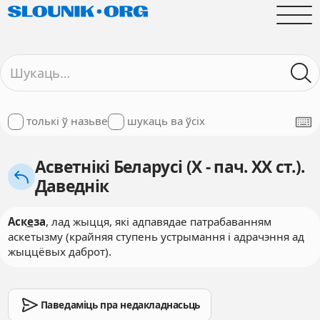
толькі ў назьве
шукаць ва ўсіх
Асветнікі Беларусі (X - пач. XX ст.).
Даведнік
Аск
е
за
, лад жыцця, які адпавядае патрабаванням
аскетызму (крайняя ступень устрымання і адрачэння ад
жыццёвых даброт).
Паведаміць пра недакладнасьць