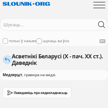
толькі ў назьве
шукаць ва ўсіх
Асветнікі Беларусі (X - пач. XX ст.).
Даведнік
Медзяр
ы
т
, гравюра на медзі.
Паведаміць пра недакладнасьць