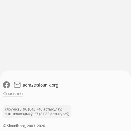
adm2
@
slounik.org
Спасылкі
слоўнікаў: 96 (643 740 артыкулаў)
энцыкляпэдыяў: 27 (8 083 артыкулаў)
© Slounik.org, 2003–2026