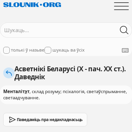
толькі ў назьве
шукаць ва ўсіх
Асветнікі Беларусі (X - пач. XX ст.).
Даведнік
Менталіт
э
т
, склад розуму; псіхалогія, светаўспрыманне,
светаадчуванне.
Паведаміць пра недакладнасьць