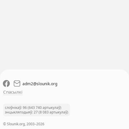
adm2
@
slounik.org
Спасылкі
слоўнікаў: 96 (643 740 артыкулаў)
энцыкляпэдыяў: 27 (8 083 артыкулаў)
© Slounik.org, 2003–2026