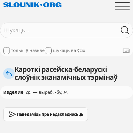
толькі ў назьве
шукаць ва ўсіх
Кароткі расейска-беларускі
слоўнік эканамічных тэрмінаў
изделие
,
ср.
— выраб, -бу,
м.
Паведаміць пра недакладнасьць