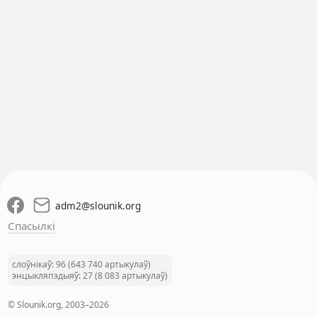
adm2
@
slounik.org
Спасылкі
слоўнікаў: 96 (643 740 артыкулаў)
энцыкляпэдыяў: 27 (8 083 артыкулаў)
© Slounik.org, 2003–2026