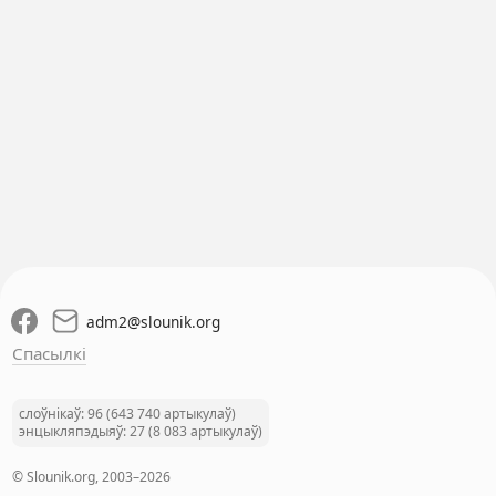
adm2
@
slounik.org
Спасылкі
слоўнікаў: 96 (643 740 артыкулаў)
энцыкляпэдыяў: 27 (8 083 артыкулаў)
© Slounik.org, 2003–2026