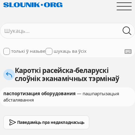
толькі ў назьве
шукаць ва ўсіх
Кароткі расейска-беларускі
слоўнік эканамічных тэрмінаў
паспортизация оборудования
— пашпартызацыя
абсталявання
Паведаміць пра недакладнасьць