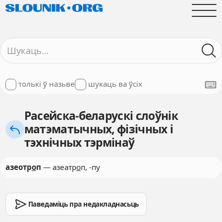
толькі ў назьве
шукаць ва ўсіх
Расейска-беларускі слоўнік
матэматычных, фізічных і
тэхнічных тэрмінаў
азеотр
о
п
— азеатр
о
п, -пу
Паведаміць пра недакладнасьць