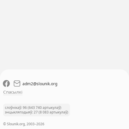
adm2
@
slounik.org
Спасылкі
слоўнікаў: 96 (643 740 артыкулаў)
энцыкляпэдыяў: 27 (8 083 артыкулаў)
© Slounik.org, 2003–2026