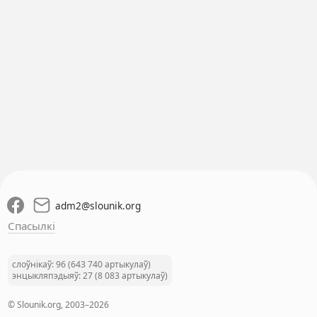
adm2
@
slounik.org
Спасылкі
слоўнікаў: 96 (643 740 артыкулаў)
энцыкляпэдыяў: 27 (8 083 артыкулаў)
© Slounik.org, 2003–2026