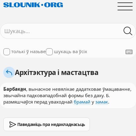
толькі ў назьве
шукаць ва ўсіх
Архітэктура і мастацтва
Барбак
а
н
, вынасное невялікае дадатковае ўмацаванне,
звычайна падковападобнай формы без даху. Б.
размяшчаўся перад уваходнай
брамай
у
замак
.
Паведаміць пра недакладнасьць