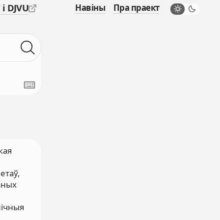
 і DJVU
Навіны
Пра праект
кая
і
етаў,
зных
нічныя