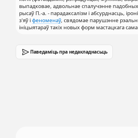
выпадковае, адвольнае спалучэнне падобных
рысаў П.-а. - парадаксалізм і абсурднасць, ір
з'яў і
феноменаў
, свядомае парушэнне рэальны
ініцыятараў такіх новых форм мастацкага сам
Паведаміць пра недакладнасьць