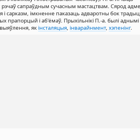
 рэчаў сапраўдным сучасным мастацтвам. Сярод адм
онія і сарказм, імкненне паказаць адваротны бок трад
х прапорцый і аб'ёмаў. Прыхільнікі П.-а. былі аднымі
авыяўлення, як
інсталяцыя
,
інварайнмент
,
хэпенінг
.