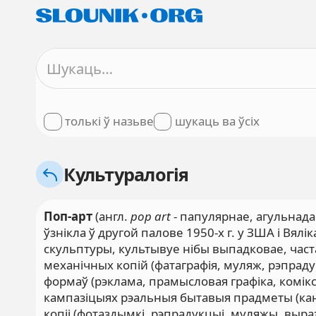
толькі ў назьве
шукаць ва ўсіх
Культуралогія
Поп-арт
(англ.
pop art
- папулярнае, агульнада
ўзнікла ў другой палове 1950-х г. у ЗША і Вял
скульптуры, культывуе нібы выпадковае, час
механічных копій (фатаграфія, муляж, рэпра
формаў (рэклама, прамысловая графіка, коміксы
кампазіцыях рэальныя бытавыя прадметы (канс
копіі (фотаздымкі, рэпрадукцыі, муляжы, выразк