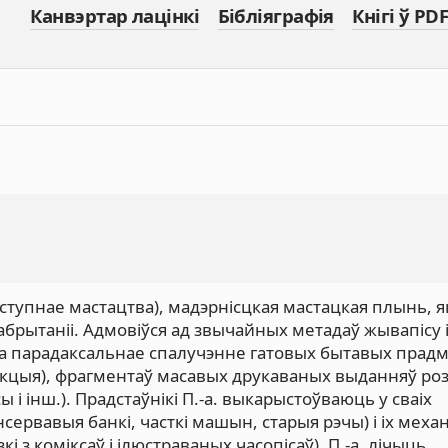
Канвэртар лацінкі
Бібліяграфія
Кнігі ў PDF
ступнае мастацтва), мадэрнісцкая мастацкая плынь, я
ікабрытаніі. Адмовіўся ад звычайных метадаў жывапісу 
та парадаксальнае спалучэнне гатовых бытавых прадм
дукцыя), фрагментаў масавых друкаваных выданняў ро
 і інш.). Прадстаўнікі П.-а. выкарыстоўваюць у сваіх
ервавыя банкі, часткі машын, старыя рэчы) і іх меха
і з коміксаў і ілюстраваных часопісаў). П.-а. лічыць