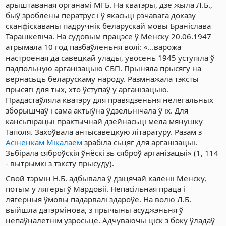
арыштаваная органамі МГБ. На кватэры, дзе жыла Л.Б.,
быў зроблены ператрус і ў якасьці рэчавага доказу
сканфіскаваны падручнік беларускай мовы Браніслава
Тарашкевіча. На судовым працэсе ў Менску 20.06.1947
атрымала 10 год пазбаўленьня волі: «...варожа
настроеная да савецкай улады, увосень 1945 уступіла ў
падпольную арганізацыю СБП. Прыняла прысягу на
вернасьць беларускаму народу. Размнажала тэксты
прысягі для тых, хто ўступаў у арганізацыю.
Прадастаўляла кватэру для правядзеньня нелегальных
зборышчаў і сама актыўна ўдзельнічала ў іх. Для
кансьпірацыі практычнай дзейнасьці мела мянушку
Таполя. Захоўвала антысавецкую літаратуру. Разам з
Асіненкам Мікалаем
зрабіла сьцяг для арганізацыі.
Зьбірала сяброўскія ўнёскі зь сяброў арганізацыі» (1, 114
- вытрымкі з тэксту прысуду).
Свой тэрмін Н.Б. адбывала ў дзіцячай калёніі Менску,
потым у лягеры ў Мардовіі. Непасільная праца і
лягерныя ўмовы падарвалі здароўе. На волю Л.Б.
выйшла датэрмінова, з прычыны асуджэньня ў
непаўналетнім узросьце. Адчуваючы ціск з боку ўладаў