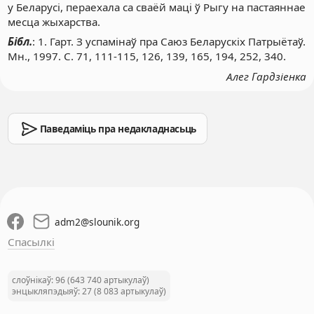
у Беларусі, пераехала са сваёй маці ў Рыгу на пастаяннае
месца жыхарства.
Бібл.
: 1. Гарт. З успамінаў пра Саюз Беларускіх Патрыётаў.
Мн., 1997. С. 71, 111-115, 126, 139, 165, 194, 252, 340.
Алег Гардзіенка
Паведаміць пра недакладнасьць
adm2
@
slounik.org
Спасылкі
слоўнікаў: 96 (643 740 артыкулаў)
энцыкляпэдыяў: 27 (8 083 артыкулаў)