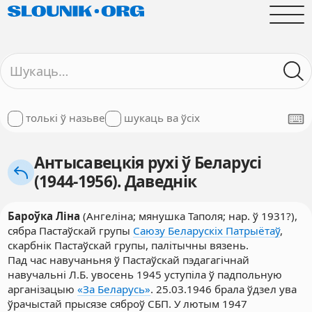
толькі ў назьве
шукаць ва ўсіх
Антысавецкія рухі ў Беларусі
(1944-1956). Даведнік
Бароўка Ліна
(Ангеліна; мянушка Таполя; нар. ў 1931?),
сябра Пастаўскай групы
Саюзу Беларускіх Патрыётаў
,
скарбнік Пастаўскай групы, палітычны вязень.
Пад час навучаньня ў Пастаўскай пэдагагічнай
навучальні Л.Б. увосень 1945 уступіла ў падпольную
арганізацыю
«За Беларусь»
. 25.03.1946 брала ўдзел ува
ўрачыстай прысязе сяброў СБП. У лютым 1947