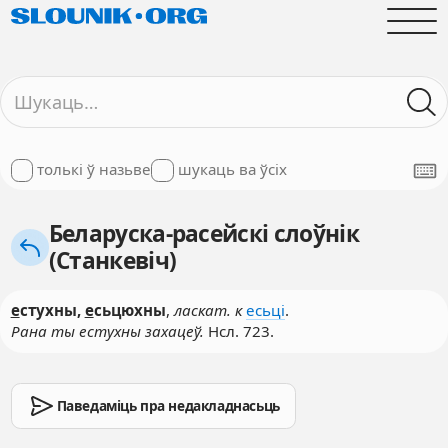
толькі ў назьве
шукаць ва ўсіх
Беларуска-расейскі слоўнік
(Станкевіч)
е
стухны,
е
сьцюхны
,
ласкат. к
есьці
.
Рана ты естухны захацеў.
Нсл. 723.
Паведаміць пра недакладнасьць