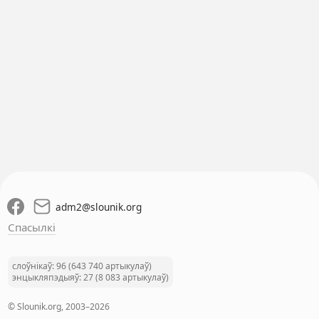
adm2
@
slounik.org
Спасылкі
слоўнікаў: 96 (643 740 артыкулаў)
энцыкляпэдыяў: 27 (8 083 артыкулаў)
© Slounik.org, 2003–2026