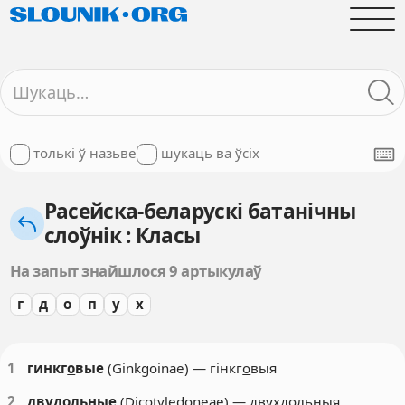
толькі ў назьве
шукаць ва ўсіх
Расейска-беларускі батанічны
слоўнік : Класы
На запыт знайшлося 9 артыкулаў
г
д
о
п
у
х
1
гинкг
о
вые
(Ginkgoinae) — гінкг
о
выя
2
двуд
о
льные
(Dicotyledoneae) — двухд
о
льныя