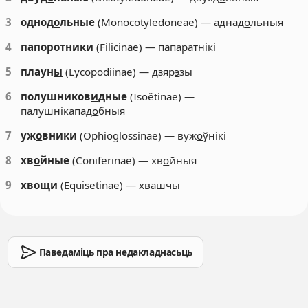
3
однод
о
льные
(Monocotyledoneae) — аднад
о
льныя
4
п
а
поротники
(Filicinae) — п
а
паратнікі
5
плаун
ы
(Lycopodiinae) — дзяр
э
зы
6
полушников
и
дные
(Isoëtinae) —
палушнікапад
о
бныя
7
уж
о
вники
(Ophioglossinae) — вуж
о
ўнікі
8
хв
о
йные
(Coniferinae) — хв
о
йныя
9
хвощ
и
(Equisetinae) — хвашч
ы
Паведаміць пра недакладнасьць