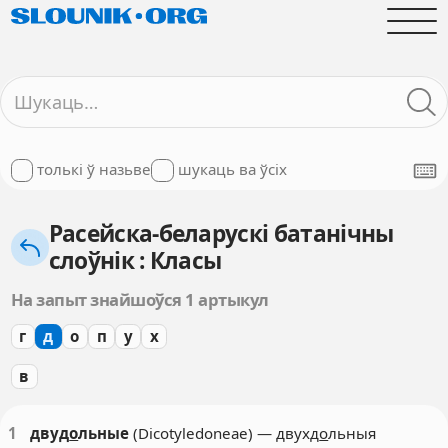
толькі ў назьве
шукаць ва ўсіх
Расейска-беларускі батанічны
слоўнік : Класы
На запыт знайшоўся 1 артыкул
г
д
о
п
у
х
в
1
двуд
о
льные
(Dicotyledoneae) — двухд
о
льныя