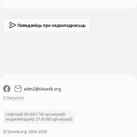
Паведаміць пра недакладнасьць
adm2
@
slounik.org
Спасылкі
слоўнікаў: 96 (643 740 артыкулаў)
энцыкляпэдыяў: 27 (8 083 артыкулаў)
© Slounik.org, 2003–2026