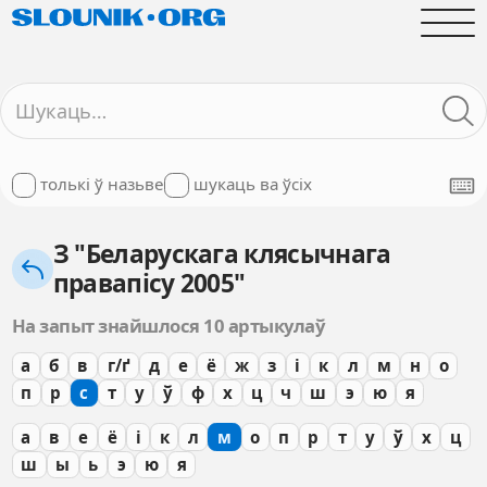
толькі ў назьве
шукаць ва ўсіх
З "Беларускага клясычнага
правапісу 2005"
На запыт знайшлося 10 артыкулаў
а
б
в
г/ґ
д
е
ё
ж
з
і
к
л
м
н
о
п
р
с
т
у
ў
ф
х
ц
ч
ш
э
ю
я
а
в
е
ё
і
к
л
м
о
п
р
т
у
ў
х
ц
ш
ы
ь
э
ю
я