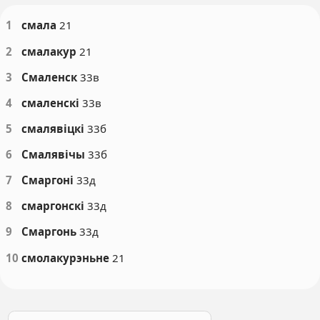
1
смала
21
2
смалакур
21
3
Смаленск
33в
4
смаленскі
33в
5
смалявіцкі
33б
6
Смалявічы
33б
7
Смаргоні
33д
8
смаргонскі
33д
9
Смаргонь
33д
10
смолакурэньне
21