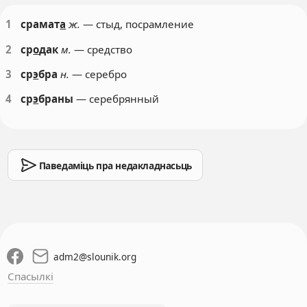
1
срамат
а
ж.
— стыд, посрамление
2
ср
о
дак
м.
— средство
3
ср
э
бра
н.
— серебро
4
ср
э
браны
— серебрянный
Паведаміць пра недакладнасьць
adm2
@
slounik.org
Спасылкі