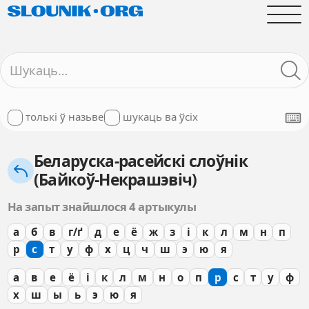
толькі ў назьве
шукаць ва ўсіх
Беларуска-расейскі слоўнік
(Байкоў-Некрашэвіч)
На запыт знайшлося 4 артыкулы
а
б
в
г/ґ
д
е
ё
ж
з
і
к
л
м
н
п
р
с
т
у
ф
х
ц
ч
ш
э
ю
я
а
в
е
ё
і
к
л
м
н
о
п
р
с
т
у
ф
х
ш
ы
ь
э
ю
я