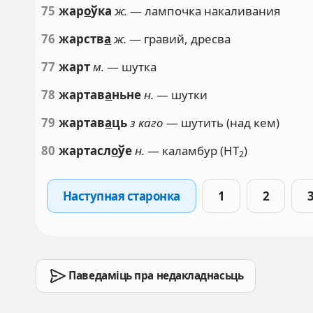
75
жар
о
ўка
ж.
— лампочка накаливания
76
жарств
а
ж.
— гравий, дресва
77
жарт
м.
— шутка
78
жартав
а
ньне
н.
— шутки
79
жартав
а
ць
з каго
— шутить (над кем)
80
жартасл
о
ўе
н.
— каламбур (НТ
)
2
Наступная старонка
1
2
Паведаміць пра недакладнасьць