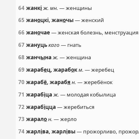
64
жанк
і
ж. мн.
— женщины
65
жан
о
цкі, жан
о
чы
— женский
66
жан
о
чае
— женская болезнь, менструация
67
жан
у
ць
каго
— гнать
68
жанч
ы
на
ж.
— женщина
69
жараб
е
ц, жараб
о
к
м.
— жеребец
70
жараб
ё
, жараб
я
н.
— жеребёнок
71
жараб
і
ца
ж.
— молодая кобылица
72
жараб
і
цца
— жеребиться
73
жарал
о
н.
— жерло
74
жарл
і
ва, жарл
і
вы
— прожорливо, прожо