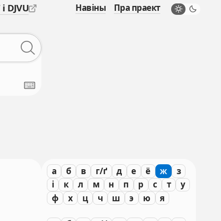
 і DJVU
Навіны
Пра праект
а
б
в
г/ґ
д
е
ё
ж
з
і
к
л
м
н
п
р
с
т
у
ф
х
ц
ч
ш
э
ю
я