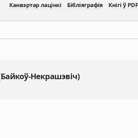
Канвэртар лацінкі
Бібліяграфія
Кнігі ў PDF
 (Байкоў-Некрашэвіч)