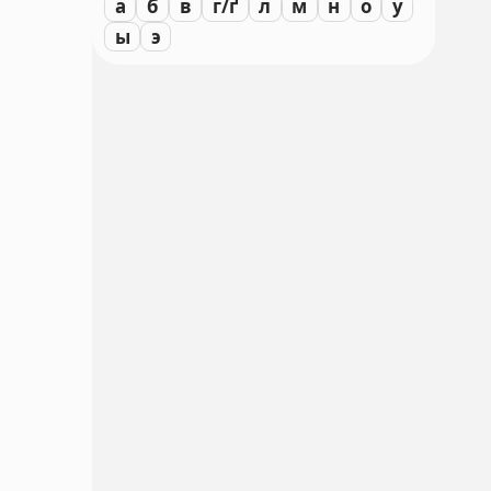
а
б
в
г/ґ
л
м
н
о
у
ы
э