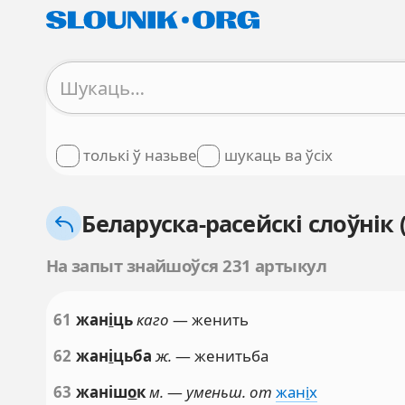
толькі ў назьве
шукаць ва ўсіх
Беларуска-расейскі слоўнік
На запыт знайшоўся 231 артыкул
61
жан
і
ць
каго
— женить
62
жан
і
цьба
ж.
— женитьба
63
жаніш
о
к
м.
—
уменьш. от
жан
і
х