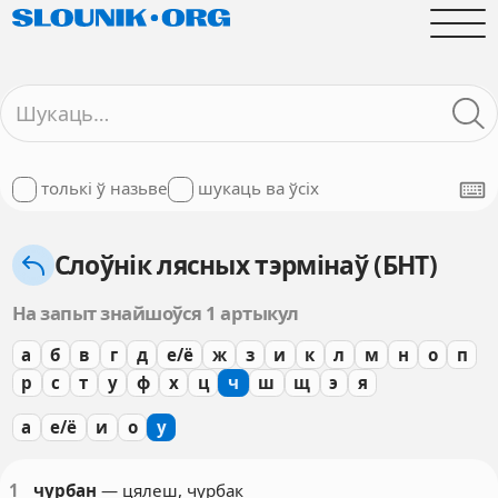
толькі ў назьве
шукаць ва ўсіх
Слоўнік лясных тэрмінаў (БНТ)
На запыт знайшоўся 1 артыкул
а
б
в
г
д
е/ё
ж
з
и
к
л
м
н
о
п
р
с
т
у
ф
х
ц
ч
ш
щ
э
я
а
е/ё
и
о
у
1
чурбан
— цялеш, чурбак