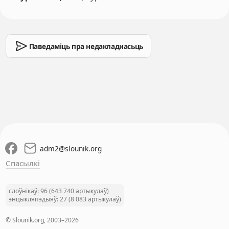
Паведаміць пра недакладнасьць
adm2
@
slounik.org
Спасылкі
слоўнікаў: 96 (643 740 артыкулаў)
энцыкляпэдыяў: 27 (8 083 артыкулаў)
© Slounik.org, 2003–2026