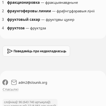
1
фракционировка
— фракцыянав
а
ньне
2
фраунгоферовы линии
— фраўнг
о
фэравыя л
і
ніі
3
фруктовый сахар
— фрукт
о
вы ц
у
кер
4
фруктоза
— фрукт
о
за
Паведаміць пра недакладнасьць
adm2
@
slounik.org
Спасылкі
слоўнікаў: 96 (643 740 артыкулаў)
энцыкляпэдыяў: 27 (8 083 артыкулаў)