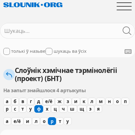
толькі ў назьве
шукаць ва ўсіх
Слоўнік хэмічнае тэрмінолёгіі
(проект) (БНТ)
На запыт знайшлося 4 артыкулы
а
б
в
г
д
е/ё
ж
з
и
к
л
м
н
о
п
р
с
т
у
ф
х
ц
ч
ш
щ
э
я
а
е/ё
и
л
о
р
т
у