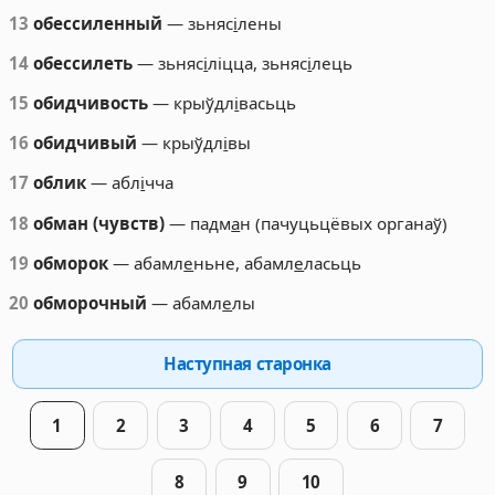
13
обессиленный
— зьняс
і
лены
14
обессилеть
— зьняс
і
ліцца, зьняс
і
лець
15
обидчивость
— крыўдл
і
васьць
16
обидчивый
— крыўдл
і
вы
17
облик
— абл
і
чча
18
обман (чувств)
— падм
а
н (пачуцьцёвых органаў)
19
обморок
— абамл
е
ньне, абамл
е
ласьць
20
обморочный
— абамл
е
лы
Наступная старонка
1
2
3
4
5
6
7
8
9
10