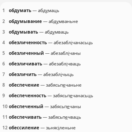
1
обдумать
— абд
у
маць
2
обдумывание
— абд
у
мваньне
3
обдумывать
— абд
у
мваць
4
обезличенность
— абезабл
і
чанасьць
5
обезличенный
— абезабл
і
чаны
6
обезличивать
— абезабл
і
чваць
7
обезличить
— абезабл
і
чыць
8
обеспечение
— забясьп
е
чаньне
9
обеспеченность
— забясьп
е
чанасьць
10
обеспеченный
— забясьп
е
чаны
11
обеспечивать
— забясьп
е
чваць
12
обессиление
— зьняс
і
леньне