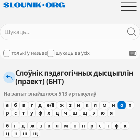
толькі ў назьве
шукаць ва ўсіх
Слоўнік пэдагогічных дысцыплін
(праект) (БНТ)
На запыт знайшлося 513 артыкулаў
а
б
в
г
д
е/ё
ж
з
и
к
л
м
н
о
п
р
с
т
у
ф
х
ц
ч
ш
щ
э
ю
я
б
г
д
ж
з
к
л
м
н
п
р
с
т
ф
х
ц
ч
ш
щ