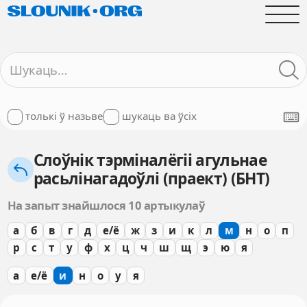
толькі ў назьве
шукаць ва ўсіх
Слоўнік тэрміналёгіі агульнае
расьлінагадоўлі (праект) (БНТ)
На запыт знайшлося 10 артыкулаў
а
б
в
г
д
е/ё
ж
з
и
к
л
м
н
о
п
р
с
т
у
ф
х
ц
ч
ш
щ
э
ю
я
а
е/ё
и
н
о
у
я