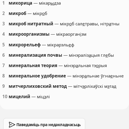
1
микорица
— мікар
ы
дза
2
микроб
— мікр
о
б
3
микроб нитратный
— мікр
о
б сал
е
травы, нітр
а
тны
4
микроорганизмы
— мікраорган
і
зм
5
микрорельеф
— мікрарэль
е
ф
6
минерализация почвы
— мінэраліз
а
цыя гл
е
бы
7
минеральная теория
— мінэр
а
льная тэ
о
рыя
8
минеральное удобрение
— мінэр
а
льнае ўгна
е
ньне
9
митчерлиховский метод
— мітч
э
рліхаўскі м
э
тад
10
мицелий
— міц
э
лі
Паведаміць пра недакладнасьць