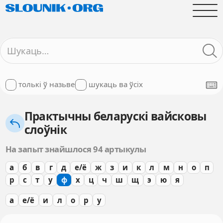
толькі ў назьве
шукаць ва ўсіх
Практычны беларускі вайсковы
слоўнік
На запыт знайшлося 94 артыкулы
а
б
в
г
д
е/ё
ж
з
и
к
л
м
н
о
п
р
с
т
у
ф
х
ц
ч
ш
щ
э
ю
я
а
е/ё
и
л
о
р
у