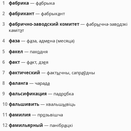
1
фабрика
— ф
а
брыка
2
фабрикант
— фабрык
а
нт
3
фабрично-заводский комитет
— фабр
ы
чна-зав
о
дзкі
каміт
э
т
4
фаза
— ф
а
за, адм
е
на (месяца)
5
факел
— пах
о
дня
6
факт
— ф
а
кт, дз
е
я
7
фактический
— факт
ы
чны, сапр
а
ўдны
8
фаланга
— чарад
а
9
фальсификация
— падр
о
бка
10
фальшивить
— хвальш
ы
віць
11
фамилия
— пр
о
зьвішча
12
фамильярный
— панібр
а
цкі