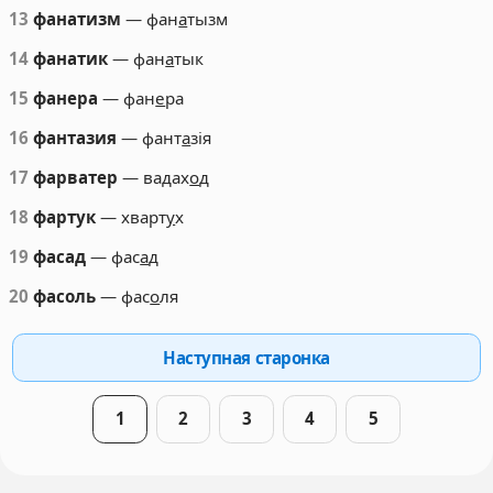
13
фанатизм
— фан
а
тызм
14
фанатик
— фан
а
тык
15
фанера
— фан
е
ра
16
фантазия
— фант
а
зія
17
фарватер
— вадах
о
д
18
фартук
— хварт
у
х
19
фасад
— фас
а
д
20
фасоль
— фас
о
ля
Наступная старонка
1
2
3
4
5