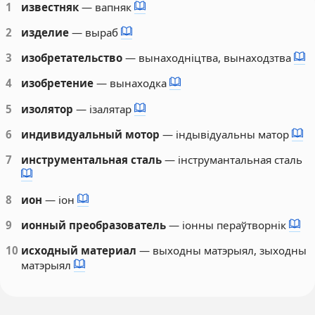
1
известняк
— вапняк
2
изделие
— выраб
3
изобретательство
— вынаходніцтва, вынаходзтва
4
изобретение
— вынаходка
5
изолятор
— ізалятар
6
индивидуальный мотор
— індывідуальны матор
7
инструментальная сталь
— інструмантальная сталь
8
ион
— іон
9
ионный преобразователь
— іонны пераўтворнік
10
исходный материал
— выходны матэрыял, зыходны
матэрыял