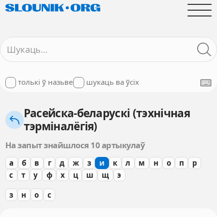
толькі ў назьве
шукаць ва ўсіх
Расейска-беларускі (тэхнічная
тэрміналёгія)
На запыт знайшлося 10 артыкулаў
а
б
в
г
д
ж
з
и
к
л
м
н
о
п
р
с
т
у
ф
х
ц
ш
щ
э
з
н
о
с