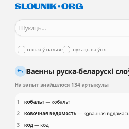
толькі ў назьве
шукаць ва ўсіх
Ваенны руска-беларускі сло
На запыт знайшлося 134 артыкулы
1
кобальт
— к
о
бальт
2
ковочная ведомость
— к
о
вачная в
е
дамас
3
код
— код