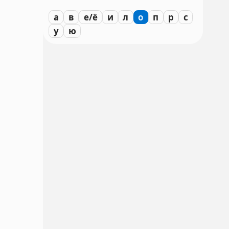
а
в
е/ё
и
л
о
п
р
с
у
ю