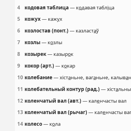
4
кодовая таблица
— к
о
давая табл
і
ца
5
кожух
— каж
у
х
6
козлостав (понт.)
— казласт
а
ў
7
козлы
— к
о
злы
8
козырек
— казыр
о
к
9
кокор (арт.)
— к
о
кар
10
колебание
— хіст
а
ньне, ваг
а
ньне, калыв
а
11
колебательный контур (рад.)
— хіст
а
льны
12
коленчатый вал (авт.)
— кал
е
нчасты вал
13
коленчатый вал (рычаг)
— кал
е
нчасты ва
14
колесо
— к
о
ла