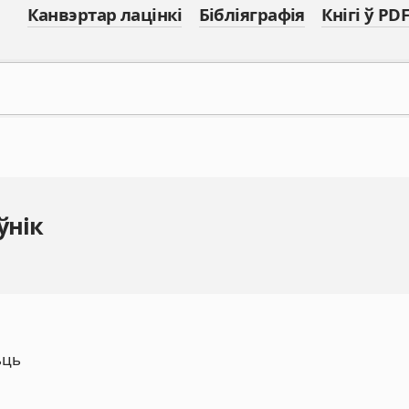
Канвэртар лацінкі
Бібліяграфія
Кнігі ў PDF
ўнік
ьць