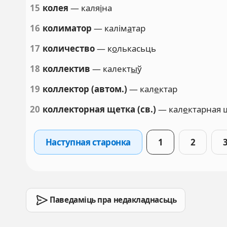
15
колея
— каля
і
на
16
колиматор
— калім
а
тар
17
количество
— к
о
лькасьць
18
коллектив
— калект
ы
ў
19
коллектор (автом.)
— кал
е
ктар
20
коллекторная щетка (св.)
— кал
е
ктарная 
Наступная старонка
1
2
Паведаміць пра недакладнасьць