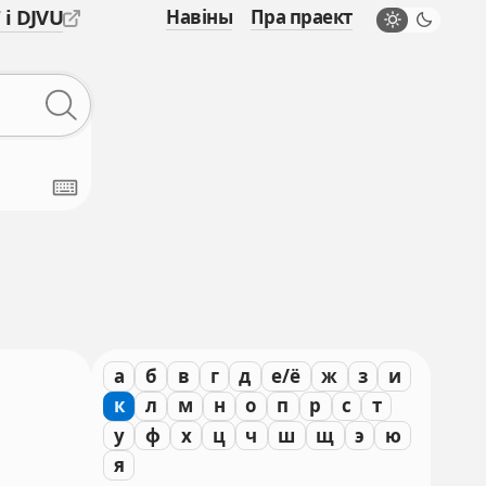
 і DJVU
Навіны
Пра праект
а
б
в
г
д
е/ё
ж
з
и
к
л
м
н
о
п
р
с
т
у
ф
х
ц
ч
ш
щ
э
ю
я