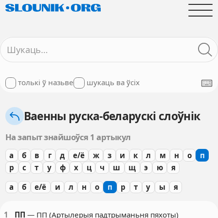
толькі ў назьве
шукаць ва ўсіх
Ваенны руска-беларускі слоўнік
На запыт знайшоўся 1 артыкул
а
б
в
г
д
е/ё
ж
з
и
к
л
м
н
о
п
р
с
т
у
ф
х
ц
ч
ш
щ
э
ю
я
а
б
е/ё
и
л
н
о
п
р
т
у
ы
я
1
ПП
— ПП (Артылерыя падтрыманьня пяхоты)