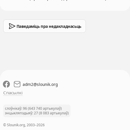
Паведаміць пра недакладнасьць
adm2
@
slounik.org
Спасылкі
слоўнікаў: 96 (643 740 артыкулаў)
энцыкляпэдыяў: 27 (8 083 артыкулаў)
© Slounik.org, 2003–2026