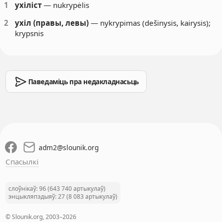
1
ухіліст
— nukrypėlis
2
ухіл (правы, левы)
— nykrypimas (dešinysis, kairysis);
krypsnis
Паведаміць пра недакладнасьць
adm2
@
slounik.org
Спасылкі
слоўнікаў: 96 (643 740 артыкулаў)
энцыкляпэдыяў: 27 (8 083 артыкулаў)
© Slounik.org, 2003–2026