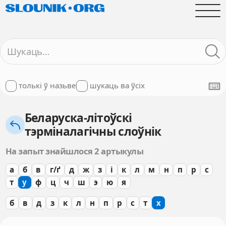
толькі ў назьве
шукаць ва ўсіх
Беларуска-літоўскі
тэрміналагічны слоўнік
На запыт знайшлося 2 артыкулы
а
б
в
г/ґ
д
ж
з
і
к
л
м
н
п
р
с
т
у
ф
ц
ч
ш
э
ю
я
б
в
д
з
к
л
н
п
р
с
т
х