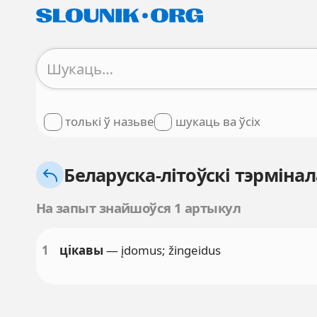
толькі ў назьве
шукаць ва ўсіх
Беларуска-літоўскі тэрмінал
На запыт знайшоўся 1 артыкул
1
цікавы
— įdomus; žingeidus