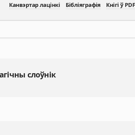
Канвэртар лацінкі
Бібліяграфія
Кнігі ў PDF
агічны слоўнік