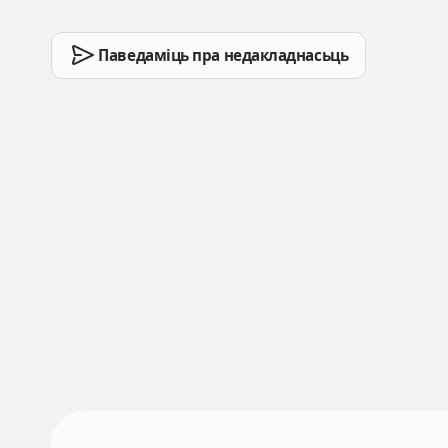
Паведаміць пра недакладнасьць