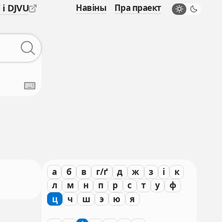
 і DJVU
Навіны
Пра праект
а
б
в
г/ґ
д
ж
з
і
к
л
м
н
п
р
с
т
у
ф
ц
ч
ш
э
ю
я