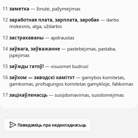
11
заметка
— žinutė, pažymėjimas
12
заработная плата, зарплата, заробак
— darbo
mokesnis, alga, uždarbis
13
застрахаваны
— apdraustas
14
заўвага, заўважанне
— pastebėjimas, pastaba,
įspėjimas
15
заўжды гатоў!
— visuomet budrus!
16
заўком — заводскі камітэт
— gamybos komitetas,
gamkomas, profsąjungos komitetas gamykloje, fabkomas
17
зацікаўленасць
— susiįdomavimas, susidomėjimas
Паведаміць пра недакладнасьць