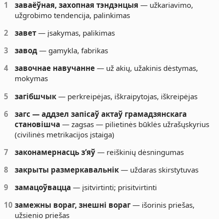
1
заваёўная, захопная тэндэнцыя
— užkariavimo,
užgrobimo tendencija, palinkimas
2
завет
— įsakymas, palikimas
3
завод
— gamykla, fabrikas
4
завочнае навучанне
— už akių, užakinis dėstymas,
mokymas
5
загібшчык
— perkreipėjas, iškraipytojas, iškreipėjas
6
загс — аддзел запісаў актаў грамадзянскага
становішча
— zagsas — pilietinės būklės užrašųskyrius
(civilinės metrikacijos įstaiga)
7
законамернасць з‘яў
— reiškinių dėsningumas
8
закрыты размеркавальнік
— uždaras skirstytuvas
9
замацоўвацца
— įsitvirtinti; prisitvirtinti
10
замежны вораг, знешні вораг
— išorinis priešas,
užsienio priešas