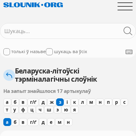
толькі ў назьве
шукаць ва ўсіх
Беларуска-літоўскі
тэрміналагічны слоўнік
На запыт знайшлося 17 артыкулаў
а
б
в
г/ґ
д
ж
з
і
к
л
м
н
п
р
с
т
у
ф
ц
ч
ш
э
ю
я
а
б
в
г/ґ
д
е
м
н