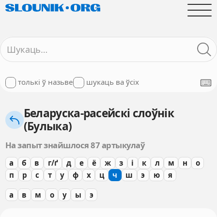
толькі ў назьве
шукаць ва ўсіх
Беларуска-расейскі слоўнік
(Булыка)
На запыт знайшлося 87 артыкулаў
а
б
в
г/ґ
д
е
ё
ж
з
і
к
л
м
н
о
п
р
с
т
у
ф
х
ц
ч
ш
э
ю
я
а
в
м
о
у
ы
э