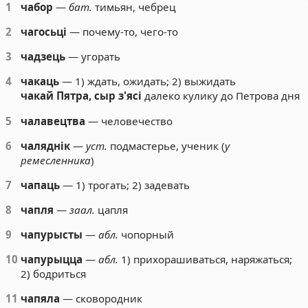
1
чабор
—
бат.
тимьян, чебрец
2
чагосьці
— почему-то, чего-то
3
чадзець
— угорать
4
чакаць
— 1) ждать, ожидать; 2) выжидать
чакай Пятра, сыр з'ясі
далеко кулику до Петрова дня
5
чалавецтва
— человечество
6
чаляднік
—
уст.
подмастерье, ученик (
у
ремесленника
)
7
чапаць
— 1) трогать; 2) задевать
8
чапля
—
заал.
цапля
9
чапурысты
—
абл.
чопорный
10
чапурыцца
—
абл.
1) прихорашиваться, наряжаться;
2) бодриться
11
чапяла
— сковородник