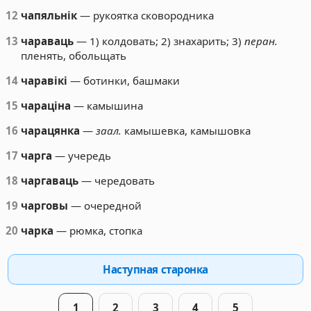
12
чапяльнік
— рукоятка сковородника
13
чараваць
— 1) колдовать; 2) знахарить; 3)
перан.
пленять, обольщать
14
чаравікі
— ботинки, башмаки
15
чараціна
— камышина
16
чарацянка
—
заал.
камышевка, камышовка
17
чарга
— учередь
18
чаргаваць
— чередовать
19
чарговы
— очередной
20
чарка
— рюмка, стопка
Наступная старонка
1
2
3
4
5