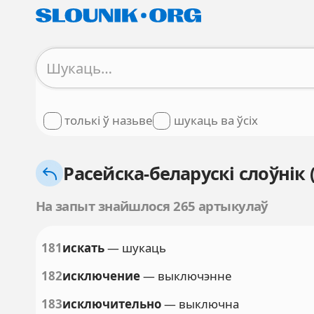
толькі ў назьве
шукаць ва ўсіх
Расейска-беларускі слоўнік 
На запыт знайшлося 265 артыкулаў
181
искать
— шукаць
182
исключение
— выключэнне
183
исключительно
— выключна