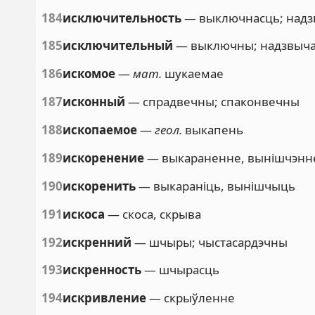
184
исключительность
— выключнасць; надз
185
исключительный
— выключны; надзвыч
186
искомое
—
мат.
шукаемае
187
исконный
— спрадвечны; спаконвечны
188
ископаемое
—
геол.
выкапень
189
искоренение
— выкараненне, вынішчэнн
190
искоренить
— выкараніць, вынішчыць
191
искоса
— скоса, скрыва
192
искренний
— шчыры; чыстасардэчны
193
искренность
— шчырасць
194
искривление
— скрыўленне