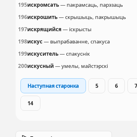
195
искромсать
— пакрамсаць, парэзаць
196
искрошить
— скрышыць, пакрышыць
197
искрящийся
— іскрысты
198
искус
— выпрабаванне, спакуса
199
искуситель
— спакуснік
200
искусный
— умелы, майстэрскі
Наступная старонка
5
6
14