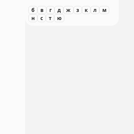
б
в
г
д
ж
з
к
л
м
н
с
т
ю