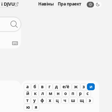
 і DJVU
Навіны
Пра праект
а
б
в
г
д
е/ё
ж
з
и
й
к
л
м
н
о
п
р
с
т
у
ф
х
ц
ч
ш
щ
э
ю
я