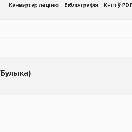
Канвэртар лацінкі
Бібліяграфія
Кнігі ў PDF
(Булыка)