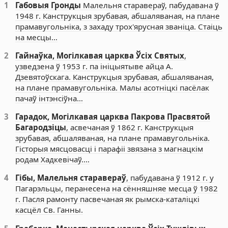
1
Габовыя Гронды
Малельня старавераў, пабудавана ў
1948 г. Канструкцыя зрубавая, абшаляваная, на плане
прамавугольніка, з захаду трох'ярусная званіца. Стаіць
на месцы…
2
Гайнаўка, Могілкавая царква Ўсіх Святых
,
узведзена ў 1953 г. па ініцыятыве айца А.
Дзевятоўскага. Канструкцыя зрубавая, абшаляваная,
на плане прамавугольніка. Малы асотніцкі пасёлак
пачаў інтэнсіўна…
3
Гарадок, Могілкавая царква Пакрова Прасвятой
Багародзіцы
, асвечаная ў 1862 г. Канструкцыя
зрубавая, абшаляваная, на плане прамавугольніка.
Гісторыя мясцовасці і парафіі звязана з магнацкім
родам Хадкевічаў.…
4
Гібы, Малельня старавераў
, пабудавана ў 1912 г. у
Пагарэльцы, перанесена на сённяшняе месца ў 1982
г. Пасля рамонту пасвечаная як рымска-каталіцкі
касцёл Св. Ганны.