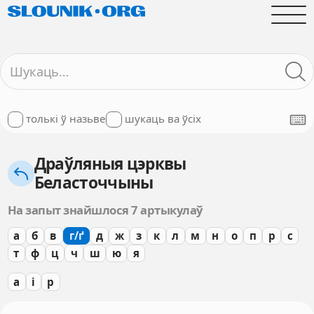
толькі ў назьве
шукаць ва ўсіх
Драўляныя цэрквы
Беласточчыны
На запыт знайшлося 7 артыкулаў
а
б
в
г/ґ
д
ж
з
к
л
м
н
о
п
р
с
т
ф
ц
ч
ш
ю
я
а
і
р