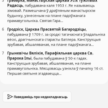
5
Грабарка, Манастырская царква Ўсіх Тужлівых
Радасць
, пабудавана каля 1953 г. Яе называюць
зімовай. Размешчана ў драўляным манастырскім
будынку, узнесеным на плане падоўжанага
прамавугольніка. Святая Гара…
6
Гродзіск, Царква Прасвятой Багародзіцы
,
пабудавана ў 1709 г. за сродкі тагачаснага ўладальніка
вёскі, драгічынскага старасты Батлера. Канструкцыя
зрубавая, абшаляваная, на плане падоўжанага…
7
Грыневічы Вялікія, Парафіяльная царква Св.
Прарока Ільі
, была пабудавана ў 50-х гадах.
Канструкцыя зрубавая, абшаляваная, на плане
прамавугольніка. Мясцовасць узнікла ў пачатку 16 ст.
Першая святыня згадваецца…
Паведаміць пра недакладнасьць