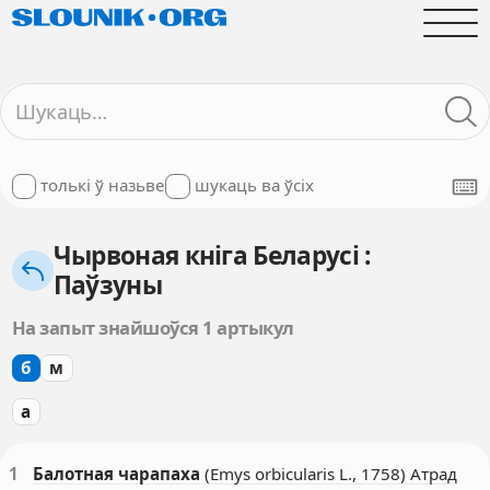
толькі ў назьве
шукаць ва ўсіх
Чырвоная кніга Беларусі :
Паўзуны
На запыт знайшоўся 1 артыкул
б
м
а
1
Балотная чарапаха
(Emys orbicularis L., 1758) Атрад