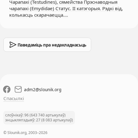
Чарапахі (Testudines), сямейства Прэснаводныя
чарапахі (Emydidae) Статус. II катэгорыя. Рэдкі від,
колькасць скарачаецца.…
Паведаміць пра недакладнасьць
adm2
@
slounik.org
Спасылкі
слоўнікаў: 96 (643 740 артыкулаў)
энцыкляпэдыяў: 27 (8 083 артыкулаў)
© Slounik.org, 2003–2026