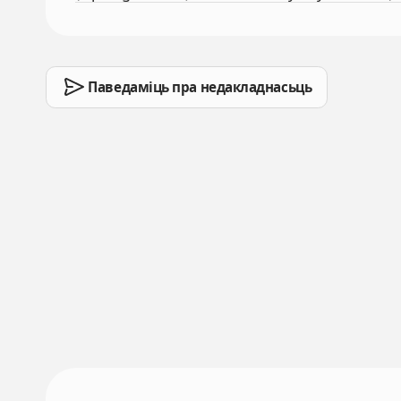
Паведаміць пра недакладнасьць