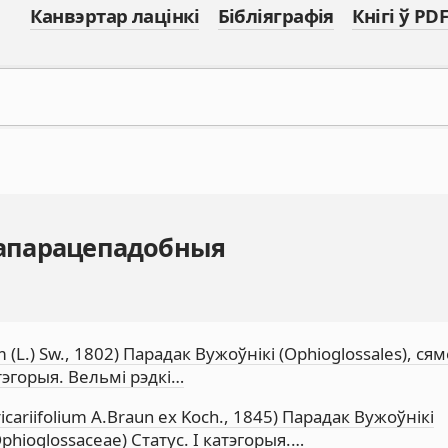
Канвэртар лацінкі
Бібліяграфія
Кнігі ў PDF
 Папарацепадобныя
 (L.) Sw., 1802) Парадак Вужоўнікі (Ophioglossales), ся
тэгорыя. Вельмі рэдкі…
cariifolium A.Braun ex Koch., 1845) Парадак Вужоўнікі
phioglossaceae) Статус. I катэгорыя.…