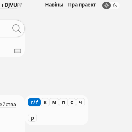
 і DJVU
Навіны
Пра праект
г/ґ
к
м
п
с
ч
мейства
р