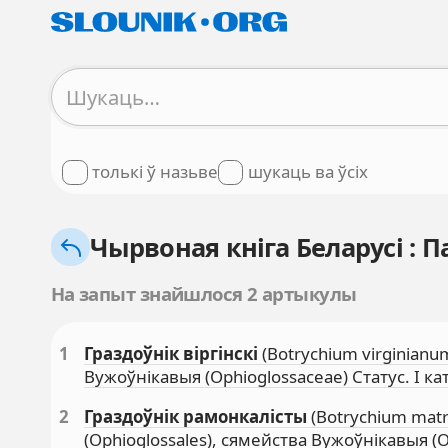
толькі ў назьве
шукаць ва ўсіх
Чырвоная кніга Беларусі :
На запыт знайшлося 2 артыкулы
1
Граздоўнік віргінскі
(Botrychium virginianum
Вужоўнікавыя (Ophioglossaceae) Статус. I ка
2
Граздоўнік рамонкалісты
(Botrychium matri
(Ophioglossales), сямейства Вужоўнікавыя (O