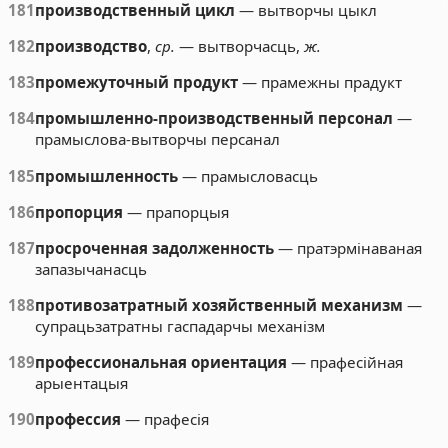
181
производственный цикл
— вытворчы цыкл
182
производство
,
ср.
— вытворчасць,
ж.
183
промежуточный продукт
— прамежны прадукт
184
промышленно-производственный персонал
—
прамыслова-вытворчы персанал
185
промышленность
— прамысловасць
186
пропорция
— прапорцыя
187
просроченная задолженность
— пратэрмінаваная
запазычанасць
188
противозатратный хозяйственный механизм
—
супрацьзатратны гаспадарчы механізм
189
профессиональная ориентация
— прафесійная
арыентацыя
190
профессия
— прафесія