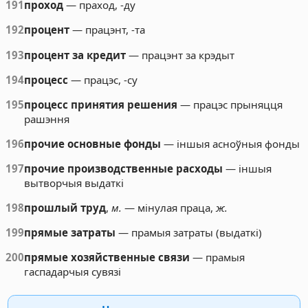
191
проход
— праход, -ду
192
процент
— працэнт, -та
193
процент за кредит
— працэнт за крэдыт
194
процесс
— працэс, -су
195
процесс принятия решения
— працэс прыняцця
рашэння
196
прочие основные фонды
— іншыя асноўныя фонды
197
прочие производственные расходы
— іншыя
вытворчыя выдаткі
198
прошлый труд
,
м.
— мінулая праца,
ж.
199
прямые затраты
— прамыя затраты (выдаткі)
200
прямые хозяйственные связи
— прамыя
гаспадарчыя сувязі