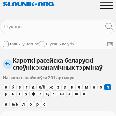
толькі ў назьве
шукаць ва ўсіх
Кароткі расейска-беларускі
слоўнік эканамічных тэрмінаў
На запыт знайшоўся 201 артыкул
а
б
в
г
д
е/ё
ж
з
и
к
л
м
н
о
п
р
с
т
у
ф
х
ц
ч
ш
э
ю
я
а
е/ё
л
о
р
с