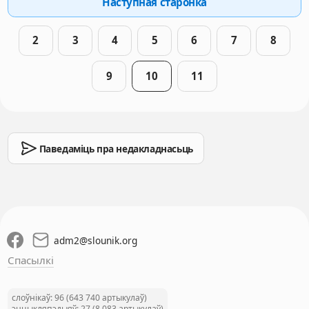
Наступная старонка
2
3
4
5
6
7
8
9
10
11
Паведаміць пра недакладнасьць
adm2
@
slounik.org
Спасылкі
слоўнікаў: 96 (643 740 артыкулаў)
энцыкляпэдыяў: 27 (8 083 артыкулаў)