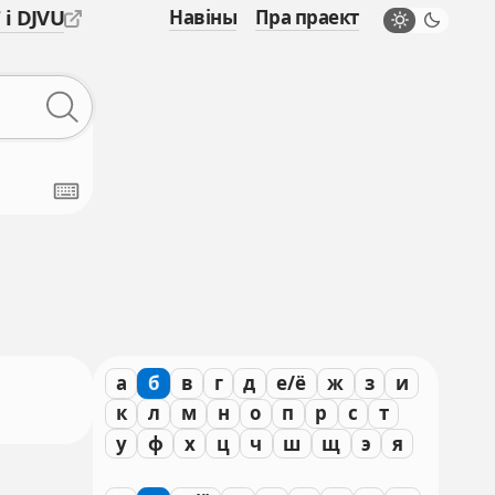
 і DJVU
Навіны
Пра праект
а
б
в
г
д
е/ё
ж
з
и
к
л
м
н
о
п
р
с
т
у
ф
х
ц
ч
ш
щ
э
я