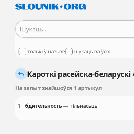
толькі ў назьве
шукаць ва ўсіх
Кароткі расейска-беларускі
На запыт знайшоўся 1 артыкул
1
бдительность
— пільнасьць