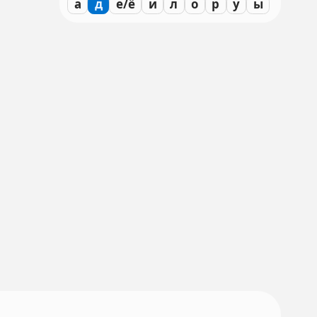
а
д
е/ё
и
л
о
р
у
ы