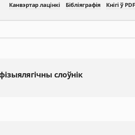
Канвэртар лацінкі
Бібліяграфія
Кнігі ў PDF
 фізыялягічны слоўнік