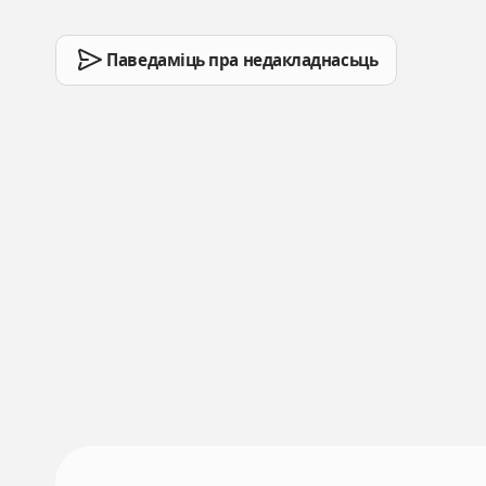
Паведаміць пра недакладнасьць