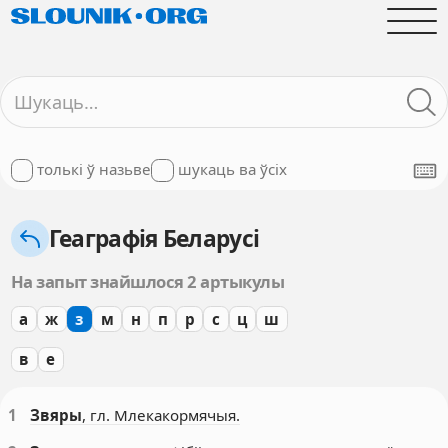
толькі ў назьве
шукаць ва ўсіх
Геаграфія Беларусі
На запыт знайшлося 2 артыкулы
а
ж
з
м
н
п
р
с
ц
ш
в
е
1
Звяры
, гл. Млекакормячыя.