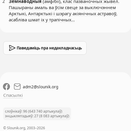
2
Земнаводныя
(амфібіі), клас пазваночных жывёл.
Пашыраны амаль ва ўсім свеце за выключэннем
Арктыкі, Антарктыкі і шэрагу акіянічных астравоў,
асабліва шмат іх у трапічных…
Паведаміць пра недакладнасьць
adm2
@
slounik.org
Спасылкі
слоўнікаў: 96 (643 740 артыкулаў)
энцыкляпэдыяў: 27 (8 083 артыкулаў)
© Slounik.org, 2003–2026