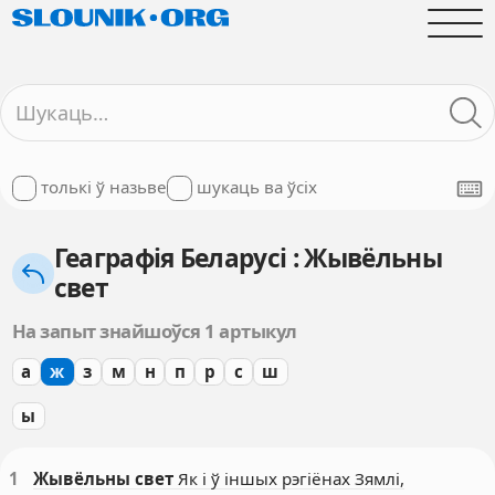
толькі ў назьве
шукаць ва ўсіх
Геаграфія Беларусі : Жывёльны
свет
На запыт знайшоўся 1 артыкул
а
ж
з
м
н
п
р
с
ш
ы
1
Жывёльны свет
Як і ў іншых рэгіёнах Зямлі,