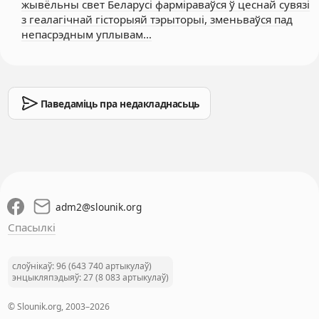
жывёльны свет Беларусі фарміраваўся ў цеснай сувязі
з геалагічнай гісторыяй тэрыторыі, зменьваўся пад
непасрэдным уплывам…
Паведаміць пра недакладнасьць
adm2
@
slounik.org
Спасылкі
слоўнікаў: 96 (643 740 артыкулаў)
энцыкляпэдыяў: 27 (8 083 артыкулаў)
© Slounik.org, 2003–2026