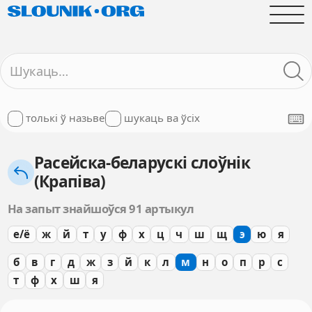
толькі ў назьве
шукаць ва ўсіх
Расейска-беларускі слоўнік
(Крапіва)
На запыт знайшоўся 91 артыкул
е/ё
ж
й
т
у
ф
х
ц
ч
ш
щ
э
ю
я
б
в
г
д
ж
з
й
к
л
м
н
о
п
р
с
т
ф
х
ш
я