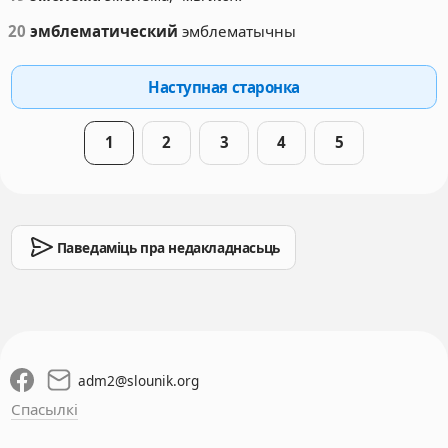
20
эмблематический
эмблематычны
Наступная старонка
1
2
3
4
5
Паведаміць пра недакладнасьць
adm2
@
slounik.org
Спасылкі