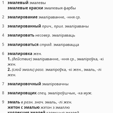
1
эмалевый
эмалевы
эмалевые краски
эмалевыя фарбы
2
эмалирование
эмаліраванне, -ння
ср.
3
эмалированный
прич., прил.
эмаліраваны
4
эмалировать
несовер.
эмаліраваць
5
эмалироваться
страд.
эмаліравацца
6
эмалировка
жен.
1.
(действие)
эмаліраванне, -ння
ср.
, эмаліроўка, -кі
жен.
2.
(слой эмали) разг.
эмаліроўка, -кі
жен.
, эмаль, -лі
жен.
7
эмалировочный
эмаліровачны
8
эмалировщик
спец.
эмаліроўшчык, -ка
муж.
9
эмаль
в разн. знач.
эмаль, -лі
жен.
жетон с эмалью
жэтон з эмаллю
коллекция эмалей
калекцыя эмалей