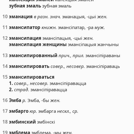
зубная эмаль
зубная эмаль
10
эманация
в разн. знач.
эманацыя, -цыі
жен.
11
эмансипатор
книжн.
эмансіпатар, -ра
муж.
12
эмансипация
эмансіпацыя, -цыі
жен.
эмансипация женщины
эмансіпацыя жанчыны
13
эмансипированный
прич., прил.
эмансіпіраваны
14
эмансипировать
совер., несовер.
эмансіпіраваць
15
эмансипироваться
1.
совер., несовер.
эмансіпіравацца
2.
страд.
эмансіпіравацца
16
Эмба
р.
Эмба, -бы
жен.
17
эмбарго
юр.
эмбарга
нескл., ср.
18
эмбинский
эмбінскі
19
эмблема
эмблема, -мы
жен.