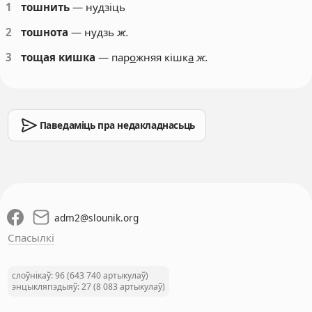
1
тошнить
— н
у
дзіць
2
тошнота
— нудзь
ж.
3
тощая кишка
— пар
о
жняя кішк
а
ж.
Паведаміць пра недакладнасьць
adm2
@
slounik.org
Спасылкі
слоўнікаў: 96 (643 740 артыкулаў)
энцыкляпэдыяў: 27 (8 083 артыкулаў)