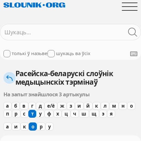
толькі ў назьве
шукаць ва ўсіх
Расейска-беларускі слоўнік
медыцынскіх тэрмінаў
На запыт знайшлося 3 артыкулы
а
б
в
г
д
е/ё
ж
з
и
й
к
л
м
н
о
п
р
с
т
у
ф
х
ц
ч
ш
щ
э
я
а
и
к
о
р
у