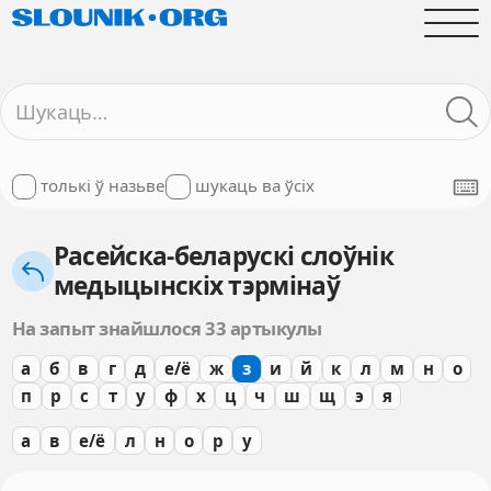
толькі ў назьве
шукаць ва ўсіх
Расейска-беларускі слоўнік
медыцынскіх тэрмінаў
На запыт знайшлося 33 артыкулы
а
б
в
г
д
е/ё
ж
з
и
й
к
л
м
н
о
п
р
с
т
у
ф
х
ц
ч
ш
щ
э
я
а
в
е/ё
л
н
о
р
у