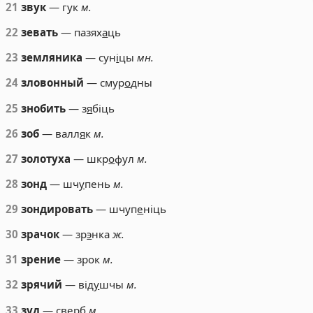
21
звук
— гук
м.
22
зевать
— пазях
а
ць
23
земляника
— сун
і
цы
мн.
24
зловонный
— смур
о
дны
25
знобить
— з
я
біць
26
зоб
— валл
я
к
м.
27
золотуха
— шкр
о
фул
м.
28
зонд
— шч
у
пень
м.
29
зондировать
— шчуп
е
ніць
30
зрачок
— зр
э
нка
ж.
31
зрение
— зрок
м.
32
зрячий
— від
у
шчы
м.
33
зуд
— сверб
м.