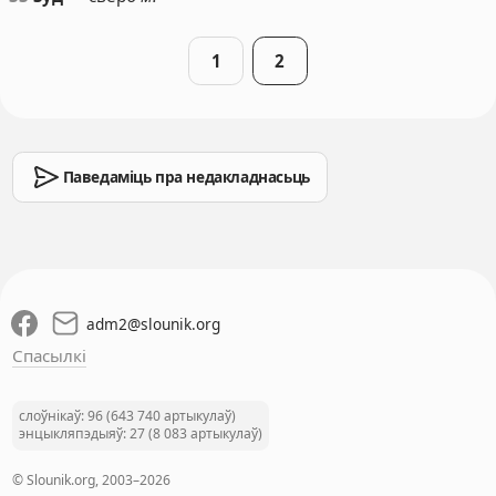
1
2
Паведаміць пра недакладнасьць
adm2
@
slounik.org
Спасылкі
слоўнікаў: 96 (643 740 артыкулаў)
энцыкляпэдыяў: 27 (8 083 артыкулаў)
© Slounik.org, 2003–2026